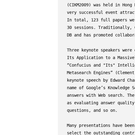
(CIKM2009) was held in Hong 
very successful event attrac
In total, 123 full papers we
30 sessions. Traditionally, 
DB and has promoted collabor
Three keynote speakers were 
Its Application to a Massive
“Confucius and "Its" Intelli
Metasearch Engines” (Clement
keynote speech by Edward Cha
name of Google’s Knowledge S
answers with Web search. The
as evaluating answer quality
questions, and so on.

Many presentations have been
select the outstanding contr