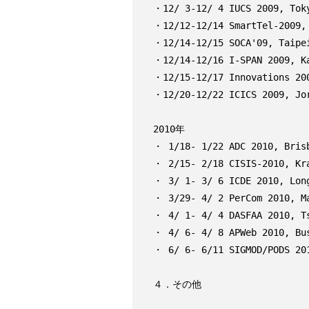
・12/ 3-12/ 4 IUCS 2009, Toky
・12/12-12/14 SmartTel-2009, 
・12/14-12/15 SOCA'09, Taipei
・12/14-12/16 I-SPAN 2009, Ka
・12/15-12/17 Innovations 200
・12/20-12/22 ICICS 2009, Jor
2010年

・ 1/18- 1/22 ADC 2010, Brisb
・ 2/15- 2/18 CISIS-2010, Kra
・ 3/ 1- 3/ 6 ICDE 2010, Long
・ 3/29- 4/ 2 PerCom 2010, Ma
・ 4/ 1- 4/ 4 DASFAA 2010, Ts
・ 4/ 6- 4/ 8 APWeb 2010, Bus
・ 6/ 6- 6/11 SIGMOD/PODS 201
４．その他
