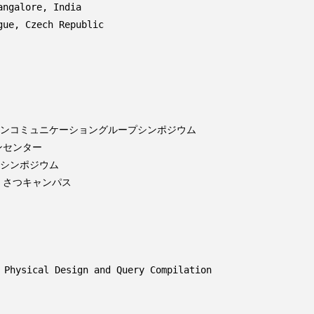
galore, India

e, Czech Republic

ヒューマンコミュニケーショングループシンポジウム

09シンポジウム
