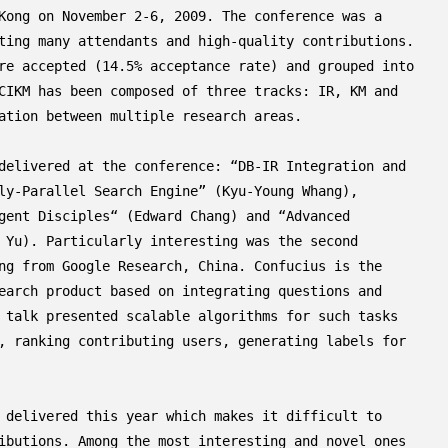
Kong on November 2-6, 2009. The conference was a

ting many attendants and high-quality contributions.

re accepted (14.5% acceptance rate) and grouped into

CIKM has been composed of three tracks: IR, KM and

ation between multiple research areas.

delivered at the conference: “DB-IR Integration and

ly-Parallel Search Engine” (Kyu-Young Whang),

gent Disciples“ (Edward Chang) and “Advanced

 Yu). Particularly interesting was the second

ng from Google Research, China. Confucius is the

earch product based on integrating questions and

 talk presented scalable algorithms for such tasks

, ranking contributing users, generating labels for

 delivered this year which makes it difficult to

ibutions. Among the most interesting and novel ones
