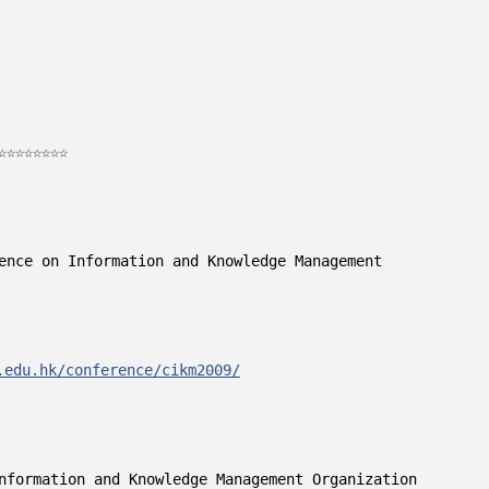
☆☆☆☆☆☆☆

ce on Information and Knowledge Management

.edu.hk/conference/cikm2009/


nformation and Knowledge Management Organization
