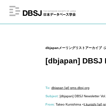
dbjapanメーリングリストアーカイブ（2
[dbjapan] DBSJ N
To
:
dbjapan [at] gms.dbsj.org
Subject
: [dbjapan] DBSJ Newsletter Vol
From
: Takeo Kunishima <
t.kunishi [at] 