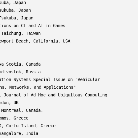
ba, Japan

kuba, Japan

ukuba, Japan

ons on CI and AI in Games

aichung, Taiwan

port Beach, California, USA

 Scotia, Canada

ivostok, Russia

on Systems Special Issue on "Vehicular

ournal of Ad Hoc and Ubiquitous Computing

on, UK

ontreal, Canada.

os, Greece

 Corfu Island, Greece

ngalore, India
