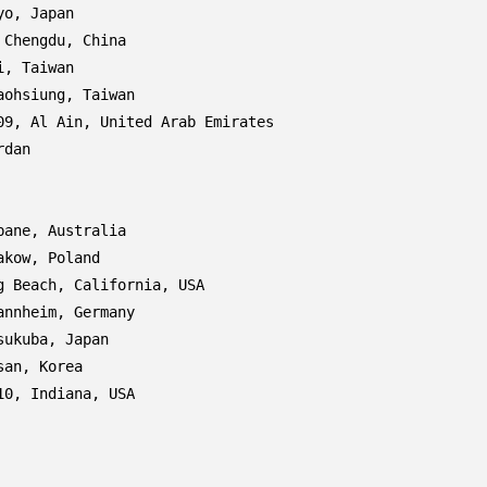
o, Japan

Chengdu, China

, Taiwan

ohsiung, Taiwan

9, Al Ain, United Arab Emirates

dan

ane, Australia

kow, Poland

 Beach, California, USA

nnheim, Germany

ukuba, Japan

an, Korea

0, Indiana, USA
