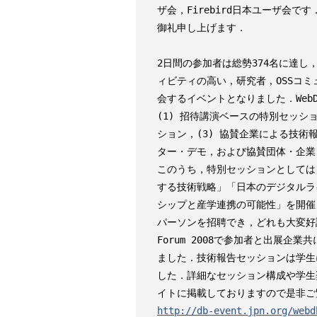
ザ会，Firebird日本ユーザ会で
御礼申し上げます．

2日間の参加者は総勢374名に達し，
ィビティの高い，研究者，OSSコミ
会するイベントとなりました．WebD
(1) 招待講演ベースの特別セッショ
ション，(3) 協賛企業による技術報
ター・デモ，および協賛団体・企業
このうち，特別セッションとしては「Ba
する技術戦略」「日本のデジタルラ
シップと産学連携の可能性」を開催
パーソンを招聘でき，どれも大変好評
Forum 2008で参加者と出展企
ました．技術報告セッションは学生
した．詳細なセッション構成や学生
http://db-event.jpn.org/webd