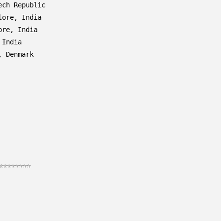
ch Republic

ore, India

re, India

India

 Denmark

☆☆☆☆☆☆☆
