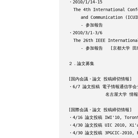
・2010/1/14-15

  The 4th International Conference on Ubiquitous Information Management

     and Communication (ICUIMC 2010)

     - 参加報告                                [兵庫県立大学 北山大輔]

・2010/3/1-3/6

  The 26th IEEE International Conference on Data Engineering

     - 参加報告   [京都大学 田島 敬史，（情報提供 筑波大学 森嶋厚行）]

２．論文募集

[国内会議・論文 投稿締切情報]

・6/7 論文投稿 電子情報通信学会
               名古屋大学 情報基盤センター

[国際会議・論文 投稿締切情報]

・4/16 論文投稿 IWI'10, Toronto
・4/30 論文投稿 UIC 2010, Xi'an
・4/30 論文投稿 3PGCIC-2010, Fu