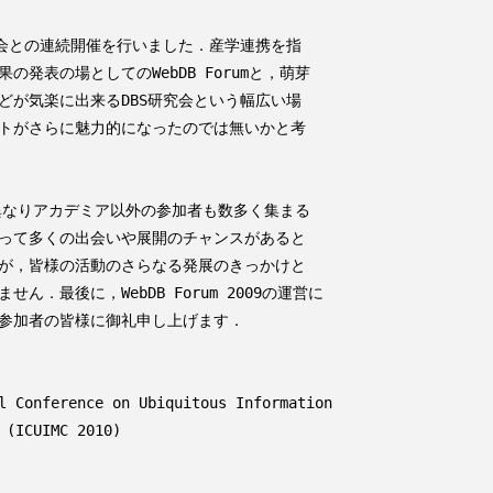
会との連続開催を行いました．産学連携を指

発表の場としてのWebDB Forumと，萌芽

が気楽に出来るDBS研究会という幅広い場

トがさらに魅力的になったのでは無いかと考

とは異なりアカデミア以外の参加者も数多く集まる

って多くの出会いや展開のチャンスがあると

が，皆様の活動のさらなる発展のきっかけと

．最後に，WebDB Forum 2009の運営に

参加者の皆様に御礼申し上げます．

Conference on Ubiquitous Information

 (ICUIMC 2010)
