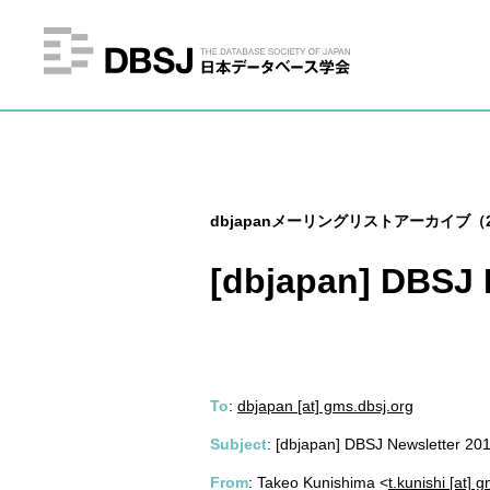
dbjapanメーリングリストアーカイブ（2
[dbjapan] DBSJ 
To
:
dbjapan [at] gms.dbsj.org
Subject
: [dbjapan] DBSJ Newsletter 2
From
: Takeo Kunishima <
t.kunishi [at] 