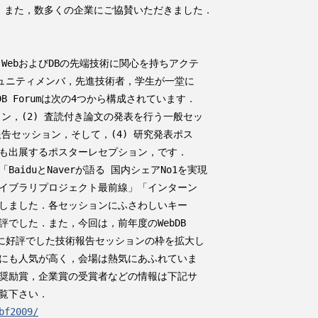
す．また，数多くの企業にご協賛いただきました．

WebおよびDBの先端技術に関心を持ちアクテ

ュニティメンバ，先進技術者，学生が一堂に

B Forumは次の4つから構成されています．

ン，(2) 査読付き論文の発表を行う一般セッ

告セッション，そして，(4) 研究発表ポス

も出展するポスターレセプション，です．

iduとNaverが語る 国内シェアNo1を実現

イブラリプロジェクト最前線」「インターン

しました．各セッションにふさわしいキー

でした．また，今回は，前年度のWebDB

業共に好評でした技術報告セッションの枠を拡大し

にも人気が高く，会場は熱気にあふれていま

奨励賞，企業賞の受賞者などの情報は下記サ

bf2009/