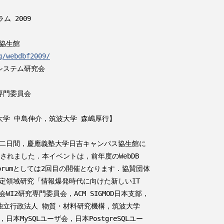
 2009

協生館

g/webdbf2009/
ステム研究会

門委員会

学 中島伸介，筑波大学 森嶋厚行】

金)の二日間，慶應義塾大学日吉キャンパス協生館に

が開催されました．本イベントは，前年度のWebDB

B Forumとしては2回目の開催となります．協賛団体

定領域研究「情報爆発時代に向けた新しいIT

I2研究専門委員会，ACM SIGMOD日本支部，

独立行政法人 物質・材料研究機構，筑波大学

MySQLユーザ会，日本PostgreSQLユー
