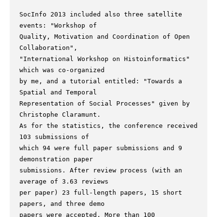
SocInfo 2013 included also three satellite 
events: "Workshop of

Quality, Motivation and Coordination of Open 
Collaboration",

"International Workshop on Histoinformatics" 
which was co-organized

by me, and a tutorial entitled: "Towards a 
Spatial and Temporal

Representation of Social Processes" given by 
Christophe Claramunt.

As for the statistics, the conference received 
103 submissions of

which 94 were full paper submissions and 9 
demonstration paper

submissions. After review process (with an 
average of 3.63 reviews

per paper) 23 full-length papers, 15 short 
papers, and three demo

papers were accepted. More than 100 