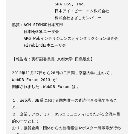
　　　　　　　　　　　SRA OSS, Inc.

　　　　　　　　　　　日本アイ・ビー・エム株式会社

　　　　　　　　　　　株式会社きざしカンパニー

協賛：ACM SIGMOD日本支部

　　　日本MySQLユーザ会

　　　ARG Webインテリジェンスとインタラクション研究会

　　　Firebird日本ユーザ会

【報告者：実行副委員長 京都大学 田島敬史】

2013年11月27日から28日の二日間，京都大学において，
WebDB Forum 2013 が

開催されました．WebDB Forum は，

１．Web系，DB系における国内唯一の査読付き会議であるこ
と，

２．企業，アカデミア，OSSコミュニティにまたがる交流を目
的の一つとして

おり，協賛企業・団体からの技術報告やポスター展示等が行わ