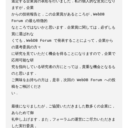
選定する企業賞の表彰を行いました．私の個人的な意見になり
ますが，企業

からの技術報告と，この企業賞があるところが，WebDB 
Forum の最も特徴的

なところではないかと思います．企業賞に関しては，必ずしも
賞に選ばれな

くても，WebDB Forum で発表することによって，企業から
の選考委員の方々

に研究を見ていただく機会を得ることになりますので，企業で
応用可能な研

究を指向している研究者の方にとっては，貴重な機会となるも
のと思います．

ご興味をお持ちの方は，是非，次回の WebDB Forum への投
稿をご検討くださ

い．

最後になりましたが，ご協賛いただきました数多くの企業に，
あらためて御

礼申し上げます．また，フォーラムの運営にご尽力いただきま
した実行委員，
