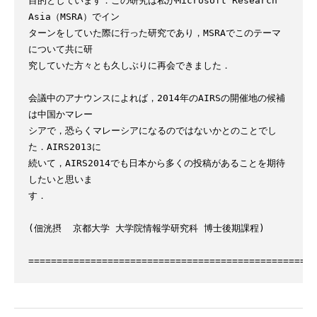
目的としています．この研究は私がMicrosoft Research 
Asia（MSRA）でイン

ターンをしていた際に行った研究であり，MSRAでこのテーマ
について共に研

究していた方々とも久しぶりに再会できました．

会議中のアナウンスによれば，2014年のAIRSの開催地の候補
は中国かマレー

シアで，恐らくマレーシアになるのではないかとのことでし
た．AIRS2013に

続いて，AIRS2014でも日本から多くの投稿があることを期待
したいと思いま

す．

(佃洸摂  京都大学 大学院情報学研究科 博士後期課程)
