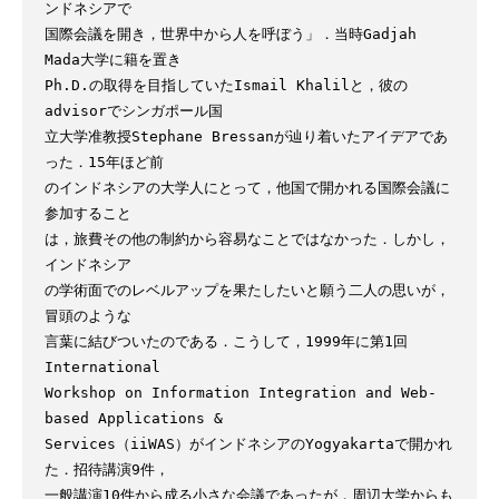
ンドネシアで

国際会議を開き，世界中から人を呼ぼう」．当時Gadjah 
Mada大学に籍を置き

Ph.D.の取得を目指していたIsmail Khalilと，彼の
advisorでシンガポール国

立大学准教授Stephane Bressanが辿り着いたアイデアであ
った．15年ほど前

のインドネシアの大学人にとって，他国で開かれる国際会議に
参加すること

は，旅費その他の制約から容易なことではなかった．しかし，
インドネシア

の学術面でのレベルアップを果たしたいと願う二人の思いが，
冒頭のような

言葉に結びついたのである．こうして，1999年に第1回
International

Workshop on Information Integration and Web-
based Applications &

Services（iiWAS）がインドネシアのYogyakartaで開かれ
た．招待講演9件，

一般講演10件から成る小さな会議であったが，周辺大学からも