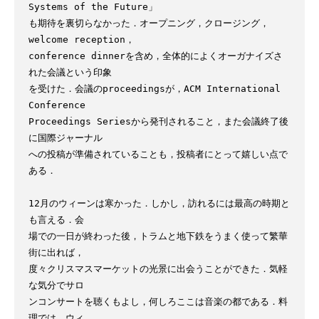
Systems of the Future」

も期待を裏切らなかった．オープニング，クロージング，
welcome reception，

conference dinnerを含め，全体的によくオーガナイズさ
れた会議という印象

を受けた．会議のproceedingsが，ACM International 
Conference

Proceedings Seriesから発刊されること，また会議終了後
に国際ジャーナル

への投稿が準備されていることも，投稿者にとって嬉しい点で
ある．

12月のウィーンは寒かった．しかし，訪れるには最高の時期と
も言える．会

場での一日が終わった後，トラムと地下鉄をうまく使って繁華
街に出れば，

度々クリスマスマーケットの光景に出会うことができた．気軽
な気分でサロ

ンコンサートを聴くもよし，何しろここは音楽の都である．料
理では，ウィ
