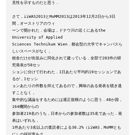
見性を示すものだと思う．

さて，iiWAS2013とMoMM2013は2013年12月2日から3日
間，オーストリアのウィ

ーンで開かれた．会場は，ドナウ川の近くにあるthe 
University of Applied

Sciences Technikum Wien．都会型の大学でキャンパスら
しいスペースがなく，

校舎だけが街並みに同化されて建っている．全部で203件の研
究発表が58セッ

ションに分けて行われた．1日あたり平均約19セッションであ
るが，1セッシ

ョンあたりの件数を抑えてあるので，興味のある発表を聴き逃
すことなく，

集中的な議論をするためには適正規模のように思う．48か国，
164機関からの

参加者219名のうち，日本からの参加者数は35名であった．発
表はいずれも，

1件あたり3名以上の査読者による30.2%（iiWAS，MoMMとも
に）の採択率をク
