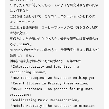
リヤした研究に関してである．そのような研究発表を聴いた後
に，必要なら

ば発表者に話しかけて十分なコミュニケーションがとれるの
は，1セッション

に含まれる発表件数，コーヒーブレークの取り方を含め，研究
者間の交流に

重点をおいた会議だからであろう．優秀な研究には賞が贈られ
るが，iiWASと

MoMMとを合わせた7つの賞のうち，最優秀学生賞は，日本人が
受賞した．また，

例年招待講演は興味深いものが多いが，今年の6件

「Interoperability and Semantics - a 
reoccurring Issue?」

「New Technologies: We have seen nothing yet」

「Recent Studies in Privacy Preservation」

「NoSQL databases - no panacea for Big Data 
processing」

「Ameliorating Music Recommendation」

「Mobile Mobility: The Road User Information 