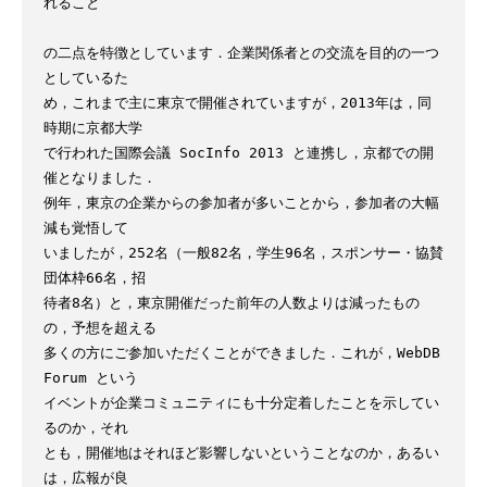
れること

の二点を特徴としています．企業関係者との交流を目的の一つ
としているた

め，これまで主に東京で開催されていますが，2013年は，同
時期に京都大学

で行われた国際会議 SocInfo 2013 と連携し，京都での開
催となりました．

例年，東京の企業からの参加者が多いことから，参加者の大幅
減も覚悟して

いましたが，252名（一般82名，学生96名，スポンサー・協賛
団体枠66名，招

待者8名）と，東京開催だった前年の人数よりは減ったもの
の，予想を超える

多くの方にご参加いただくことができました．これが，WebDB 
Forum という

イベントが企業コミュニティにも十分定着したことを示してい
るのか，それ

とも，開催地はそれほど影響しないということなのか，あるい
は，広報が良
