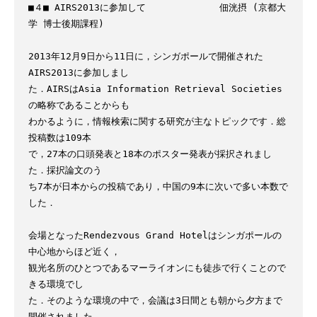
■４■ AIRS2013に参加して             佃洸摂 (京都大
学 博士後期課程)

2013年12月9日から11日に，シンガポールで開催された
AIRS2013に参加しまし

た．AIRSはAsia Information Retrieval Societies
の略称であることからも

わかるように，情報検索に関する研究が主なトピックです．総
投稿数は109本

で，27本の口頭発表と18本のポスター発表が採択されまし
た．採択論文のう

ち7本が日本からの投稿であり，中国の9本に次いで多い本数で
した．

会場となったRendezvous Grand Hotelはシンガポールの
中心地からほど近く，

観光名所のひとつであるマーライオンにも徒歩で行くことので
きる環境でし

た．そのような環境の中で，会議は3日間とも朝から夕方まで
開催されました．
