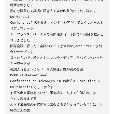
聴衆が集まり，

熱心な眼差しで講演に聴き入る姿が印象的だった．以来，
Workshopは

Conferenceと名を変え，インドネシアだけでなく，オースト
リア，マレーシ

ア，フランス，ベトナムでも開催され，今回で15回目を数える
れっきとした

国際会議に育った．会議のテーマは当初からWeb上のデータ統
合やサービスを

扱ったもので，時とともにマルチメディア，モバイルといった
キーワードが

強調されるようになり，その関連分野が別の会議
MoMM（International

Conference on Advances in Mobile Computing & 
Multimedia）として独立す

る等の出来事はあったが（両会議はこれまで併催されてき
た），現在まで変

わらず最先端の研究内容に出会える場となっていることは，当
時の二人の先
