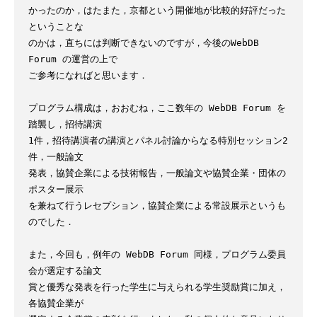
かったのか，はたまた，京都という開催地が比較的好評だった
ということな

のかは，直ちには判断できないのですが，今後のWebDB 
Forum の運営の上で

ご参考になればと思います．

プログラム構成は，おおむね，ここ数年の WebDB Forum を
踏襲し，招待講演

1件，招待講演者の講演とパネル討論からなる特別セッション2
件，一般論文

発表，協賛企業による技術報告，一般論文や協賛企業・団体の
ポスター展示

を兼ねて行うレセプション，協賛企業による常設展示というも
のでした．

また，今回も，例年の WebDB Forum 同様，プログラム委員
会が選定する論文

賞と優秀な発表を行った学生に与えられる学生奨励賞に加え，
各協賛企業が
