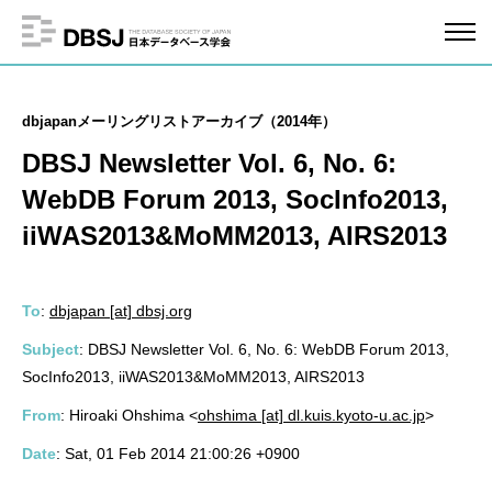
dbjapanメーリングリストアーカイブ（2014年）
DBSJ Newsletter Vol. 6, No. 6:
WebDB Forum 2013, SocInfo2013,
iiWAS2013&MoMM2013, AIRS2013
To
:
dbjapan [at] dbsj.org
Subject
: DBSJ Newsletter Vol. 6, No. 6: WebDB Forum 2013,
SocInfo2013, iiWAS2013&MoMM2013, AIRS2013
From
: Hiroaki Ohshima <
ohshima [at] dl.kuis.kyoto-u.ac.jp
>
Date
: Sat, 01 Feb 2014 21:00:26 +0900