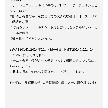
ーナーシュニッツェル（仔牛のカツレツ），ターフェルシュビ
ッツ（ゆで牛

肉）等が有名だが，私にとっての大きな収穫は，オーストリア
の代表的な菓

子であるザッハートルテを，双璧と言われるホテルザッハーと
デメルの両所

で食べ比べできたことだった…．

iiWAS2014は2014年12月4日〜6日，MoMM2014は11月24
日〜26日に，それぞれベ

トナムと台湾で開催される予定である．帰国の途につく私に，
Ismailが「近

い将来，日本でiiWASを開きたい」と話してくれた．

(吉江修  早稲田大学 大学院情報生産システム研究科 教授)

----------------------------------------------
----------------------
