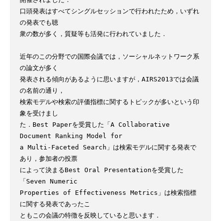
口頭発表はすべてシングルセッションで行われたため，いずれ
の発表でも聴

衆の数が多く，質疑等も活発に行われていました．

近年のこの分野での国際会議では，ソーシャルネットワーク系
の論文が多く

発表される傾向があるように思いますが，AIRS2013では会議
の名前の通り，

検索モデルや検索の評価指標に関するトピックが多いという印
象を受けまし

た．Best Paperを受賞した「A Collaborative 
Document Ranking Model for

a Multi-Faceted Search」は検索モデルに関する発表で
あり，参加者の投票

によって決まるBest Oral Presentationを受賞した
「Seven Numeric

Properties of Effectiveness Metrics」は検索指標
に関する発表であったこ

ともこの会議の特徴を反映していると思います．
