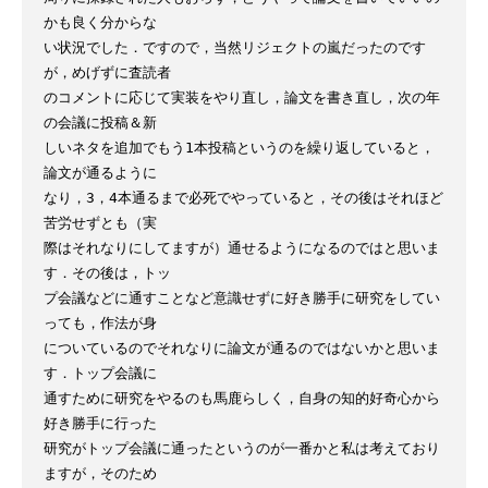
かも良く分からな

い状況でした．ですので，当然リジェクトの嵐だったのです
が，めげずに査読者

のコメントに応じて実装をやり直し，論文を書き直し，次の年
の会議に投稿＆新

しいネタを追加でもう1本投稿というのを繰り返していると，
論文が通るように

なり，3，4本通るまで必死でやっていると，その後はそれほど
苦労せずとも（実

際はそれなりにしてますが）通せるようになるのではと思いま
す．その後は，トッ

プ会議などに通すことなど意識せずに好き勝手に研究をしてい
っても，作法が身

についているのでそれなりに論文が通るのではないかと思いま
す．トップ会議に

通すために研究をやるのも馬鹿らしく，自身の知的好奇心から
好き勝手に行った

研究がトップ会議に通ったというのが一番かと私は考えており
ますが，そのため
