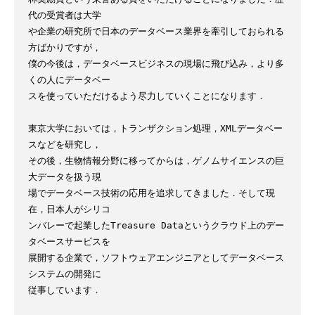
代の受賞者は大学

や企業の研究所で日本のデータベース業界を牽引しておられる
方ばかりですが，

僕の今後は，データベースビジネスの現場に飛び込み，より多
くの人にデータベー

スを使っていただけるよう尽力していくことになります．

東京大学においては，トランザクション処理，XMLデータベー
スなどを研究し，

その後，生物情報分野に移ってからは，ゲノムサイエンスの巨
大データを扱う現

場でデータベース技術の応用を追求してきました．そして現
在，日本人がシリコ

ンバレーで起業したTreasure Dataというクラウド上のデー
タベースサービスを

展開する企業で，ソフトウェアエンジニアとしてデータベース
システムの開発に

従事しています．
