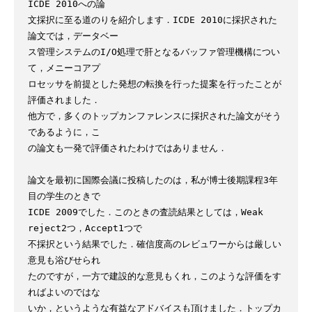
ICDE 2010への論

文採択に至る道のりを紹介します．ICDE 2010に採択された
論文では，データベー

ス管理システムのI/O処理で肝となるバッファ管理機構につい
て，メニーコアプ

ロセッサを前提とした発想の転換を行った提案を行ったことが
評価されました．

他方で，多くのトップカンファレンスに採択された論文がそう
であるように，こ

の論文も一発で評価されたわけではありません．

論文を最初に国際会議に投稿したのは，私が博士後期課程3年
目の学生のときで

ICDE 2009でした．このときの査読結果としては，Weak 
reject2つ，Accept1つで

不採択という結果でした．確信度高のレビュワーからは厳しい
意見も浴びせられ

たのですが，一方で建設的な意見もくれ，このような評価をす
ればよいのではな

いか，というような有益なアドバイスも頂けました．トップカ