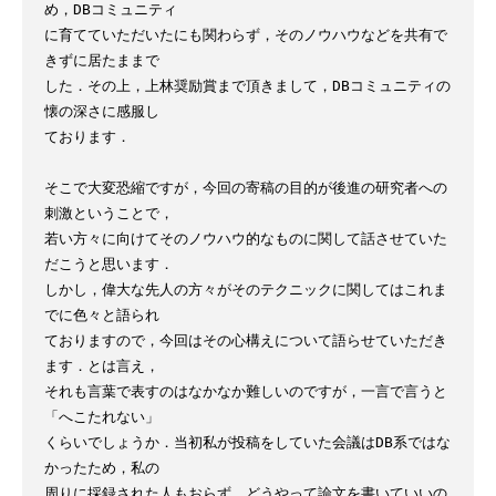
め，DBコミュニティ

に育てていただいたにも関わらず，そのノウハウなどを共有で
きずに居たままで

した．その上，上林奨励賞まで頂きまして，DBコミュニティの
懐の深さに感服し

ております．

そこで大変恐縮ですが，今回の寄稿の目的が後進の研究者への
刺激ということで，

若い方々に向けてそのノウハウ的なものに関して話させていた
だこうと思います．

しかし，偉大な先人の方々がそのテクニックに関してはこれま
でに色々と語られ

ておりますので，今回はその心構えについて語らせていただき
ます．とは言え，

それも言葉で表すのはなかなか難しいのですが，一言で言うと
「へこたれない」

くらいでしょうか．当初私が投稿をしていた会議はDB系ではな
かったため，私の

周りに採録された人もおらず，どうやって論文を書いていいの