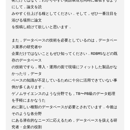
術だけではなく，わかりやすい英語表現も同時に吸収するよう
にして，論文を読

みやすく仕上げる糧としてください．そして，ぜひ一番注目を
浴びる場所に論文

を投稿し続けて欲しいと思います．

また，データベースの技術を必要としているのは，データベー
ス業界の研究者や

企業だけではないこともぜひ知ってください．RDBMSなどの既
存のデータベース

の技術ですら，導入・運用の面で現場にフィットした製品がな
かったり，データ

ベースの知識が不足しているために十分に活用できていない事
例が多くあります．

ゲノムサイエンスのような分野でも，TB〜PB級のデータ処理
を手軽にまかなうた

めに新しい種類のデータベースが必要とされています．今後は
そのような各分野

にある潜在的なニーズに応えるため，データベースを扱える研
究者・企業の役割
