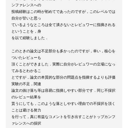
ンファレンスへの

投稿経験はこの時が初めてであったのですが，このレベルでは
自分が甘いと思っ

ているようなところは全て潰さないとレビュワーに指摘される
ということを，身

を以て経験しました．

このときの論文は不足部分も多かったのですが，幸い，核心を
ついたレビューも

頂くことができました．実際に自分がレビュワーの立場になっ
てみるとわかるこ

とですが，論文の本質的な部分の問題点を指摘するよりも評価
実験の不足，関連

論文の抜け落ち等は容易に指摘しやすい部分です．同じ不採択
のレビュー結果を

貰うにしても，このような落としやすい理由での不採択を頂く
ことは避ける努力

を行って，真に有益なコメントを引き出すことがトップカンフ
ァレンスへの採択
