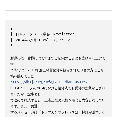
┏━━━━━━━━━━━━━━━━━━━━━━━━━━━━━━━━━━━

┃　日本データベース学会　Newsletter

┃　2014年5月号 ( Vol. 7, No. 2 )

┗━━━━━━━━━━━━━━━━━━━━━━━━━━━━━━━━━━━

新緑の候，皆様にはますますご清栄のこととお喜び申し上げま
す．

本号では，2013年度上林奨励賞を授賞された３名の方にご寄
http://dbsj.org/info/2013_dbsj_award/
DEIMフォーラム2014における授賞式でも受賞の言葉がござい
ましたが，記事とし

て改めて拝読すると，三者三様の人柄を感じる内容となってい
ます。また、共通

するメッセージは『トップカンファレンスは不採録が基本、そ