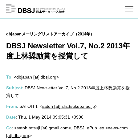
dbjapanメーリングリストアーカイブ（2014年）
DBSJ Newsletter Vol.7, No.2 2013年
度上林奨励賞を授賞して
To
: <
dbjapan [at] dbsj.org
>
Subject
: DBSJ Newsletter Vol.7, No.2 2013年度上林奨励賞を授
賞して
From
: SATOH T. <
satoh [at] slis.tsukuba.ac.jp
>
Date
: Thu, 1 May 2014 09:05:31 +0900
Cc
: <
satoh.tetsuji [at] gmail.com
>, DBSJ_ePub_ex <
news-com
[at] dbsj.org
>