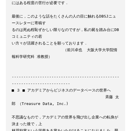
にはある程度の苦行が必要です．

最後に，このような話をたくさんの人の目に触れるDBSJニュ
ースレターに寄稿す

るのは死ぬ程恥ずかしい限りなのですが，私の屍を踏み台にDB
コミュニティの若

い方々が活躍されることを願っております．

                      （前川卓也  大阪大学大学院情
報科学研究科 准教授）

----------------------------------------------
-------------------------

■ ３ ■ アカデミアからビジネスのデータベースの世界へ

                                        斉藤 太
郎 （Treasure Data, Inc.)

不思議なもので，アカデミアの世界を飛び出し企業への転身が
決まった後で，上

林奨励賞という栄誉ある賞をいただけることになりました．歴