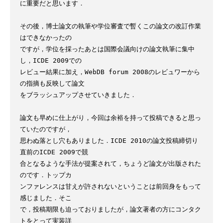
に重要だと思います． 

その後，博士論文の執筆や学位審査で暫くこの論文の改訂作業
はできなかったの

ですが，学位を採ったあとは国際会議向けの論文執筆に集中
し，ICDE 2009での

レビュー結果に加え，WebDB forum 2008のレビュワーから
の指摘も反映して論文

をブラッシュアップさせていきました．

論文も早めに仕上がり，今回は余裕を持って投稿できると思っ
ていたのですが，

思わぬ落とし穴もありました．ICDE 2010の論文投稿締切り
直前のICDE 2009で競

合となるような手法が提案されて，ちょうど論文が出版された
のです．トップカ

ンファレンスは甘えが許されないということは前回身をもって
感じました．そこ

で，投稿期限も迫っておりましたが，論文著者の方にコンタク
トをとって実装詳
