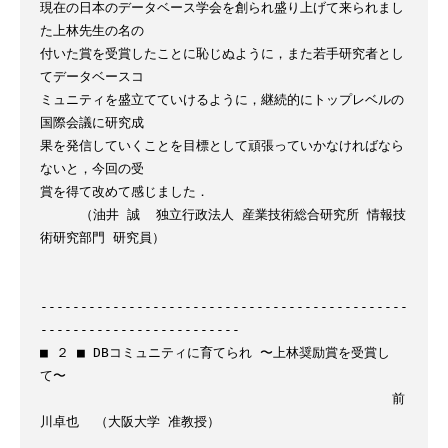
現在の日本のデータベース学会を創られ盛り上げて来られまし
た上林先生の名の

付いた賞を受賞したことに恥じぬように，また若手研究者とし
てデータベースコ

ミュニティを盛立てていけるように，継続的にトップレベルの
国際会議に研究成

果を発信していくことを目標として頑張っていかなければなら
ないと，今回の受

賞を得て改めて感じました．

     （油井 誠  独立行政法人 産業技術総合研究所 情報技
術研究部門 研究員）

----------------------------------------------
-------------------------

■ ２ ■ DBコミュニティに育てられ 〜上林奨励賞を受賞し
て〜

                                            前
川卓也  （大阪大学 准教授）
