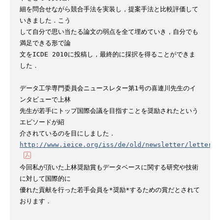
細を問合せながら競合手法を実装し，提案手法と比較評価して
いきました．こう

して自分で思い当たる論文の弱点を全て埋めていき，自分でも
満足できる形で論

文をICDE 2010に投稿し，最終的に採択を得ることができま
した．

データ工学専門委員会ニュースレター第1号の喜連川先生のイ
ンタビューで上林

先生が若手にトップ国際会議を目指すことを奨励されたという
エピソードが紹

http://www.ieice.org/iss/de/old/newsletter/letter1.
今回私が頂いた上林奨励賞もデータベースに関する研究や技術
に対して国際的に

優れた貢献を行った若手会員を*奨励*するための賞だとされて
おります．
