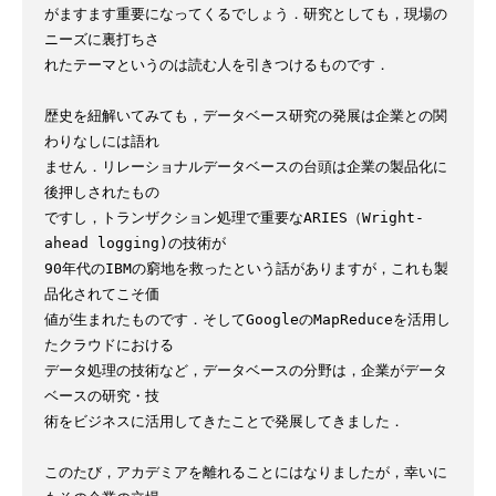
がますます重要になってくるでしょう．研究としても，現場の
ニーズに裏打ちさ

れたテーマというのは読む人を引きつけるものです．

歴史を紐解いてみても，データベース研究の発展は企業との関
わりなしには語れ

ません．リレーショナルデータベースの台頭は企業の製品化に
後押しされたもの

ですし，トランザクション処理で重要なARIES（Wright-
ahead logging)の技術が

90年代のIBMの窮地を救ったという話がありますが，これも製
品化されてこそ価

値が生まれたものです．そしてGoogleのMapReduceを活用し
たクラウドにおける

データ処理の技術など，データベースの分野は，企業がデータ
ベースの研究・技

術をビジネスに活用してきたことで発展してきました．

このたび，アカデミアを離れることにはなりましたが，幸いに