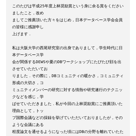
このたびは平成25年度上林奨励賞という身に余る賞をください
ましたこと，改め

ましてご推薦頂いた方々をはじめ，日本データベース学会会員
の皆様に感謝申し

上げます．

私は大阪大学の西尾研究室の出身でありまして，学生時代に日
本データベース学

会が関係するDEWSや夏のDBワークショップにたびたび顔を出
させていただいてお

りました．その際に，DBコミュニティの暖かさ，コミュニティ
形成の大切さ，コ

ミュニティメンバーの研究に対する情熱や研究遂行のテクニッ
クなどを感じ，学

ばせていただきました．私が今回の上林奨励賞にご推薦頂いた
理由として，トッ

プ国際会議などの採録を挙げていただいておりましたが，その
ような会議にある

程度論文を通せるようになった頃にはDBの分野を離れていたた