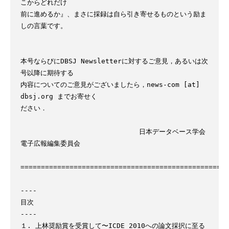
こからどれだけ

前に進めるか』、まさに採録は自ら引き寄せるものという励ま
しの言葉です。

本号ならびにDBSJ Newsletterに対するご意見，あるいは次
号以降に期待する

内容についてのご意見がございましたら，news-com [at] 
dbsj.org までお寄せく

ださい．

                             日本データベース学会 
電子広報編集委員会

===================================================
----

目次

----

１. 上林奨励賞を受賞して〜ICDE 2010への論文採択に至る