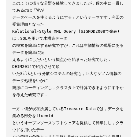
このように様々な分野を経験してきましたが，僕の中に一貫し
てあるのは「皆が

データベースを使えるようにする」というテーマです．今回の
受賞理由となった

Relational-Style XML Query (SIGMOD2008で発表)
は，SQLを用いて木構造データ

の検索を簡単にする研究ですが，これは生物情報の現場にある
データを簡単に扱

えるようにしたいという観点から始まった研究でした．
DEIM2014で紹介させて頂

いたSilkという分散システムの研究も，巨大なゲノム情報の
データ処理をいかに

簡潔にコーディングし，クラスタ上で計算できるようにするか
を考えた研究です．

一方，僕が現在所属しているTreasure Dataでは，データを
集める部分をfluentd

というオープンソースソフトウェアを提供して簡単にし，クラ
ウドを用いたデー

タの管理や分散クエリを手軽に動かすためのサービスを提供し