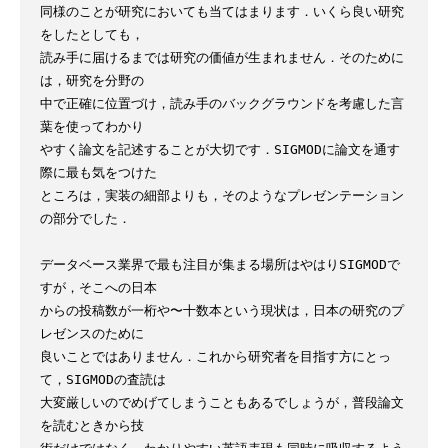
同様のことが研究においても当てはまります．いくら良い研究
をしたとしても，

読み手に届けるまでは研究の価値が生まれません．そのために
は，研究を分野の

中で正確に位置づけ，読み手のバックグラウンドを考慮した言
葉を使ってわかり

やすく論文を記述することが大切です．SIGMODに論文を通す
際に最も気をつけた

ところは，実装の細部よりも，そのようなプレゼンテーション
の部分でした．

データベース業界で最も注目が集まる場所はやはりSIGMODで
すが，そこへの日本

からの投稿数が一桁や〜十数本という現状は，日本の研究のプ
レゼンスのために

良いことではありません．これから研究者を目指す方にとっ
て，SIGMODの査読は

大変厳しいのでめげてしまうこともあるでしょうが，普段論文
を読むときから技
