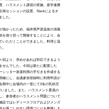
置、ハラスメント講習の実施、産学連携
画セッションの設置、Slackによるオ
ました。
が強かったため、福井県芦原温泉の清風
館を借り切って開催することにより、会
ていただくことができました。料理と温
た。
々回より、求めがあれば対応できるよう
ませんでした。今回は新たに配置した
ーシッター派遣利用の手引きを作成する
明確にし、会議参加登録時に利用申請が
会期中に会場内の一室にて3名の乳幼児
行いました。また、ハラスメント委員の
し、参加者がハラスメント問題について
施設ではレディースフロアおよびメンズ
性が過ごしやすい環境づくりを整備しま