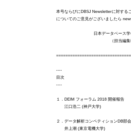
本号ならびにDBSJ Newsletterに
についてのご意見がございましたら news-c
日本データベース学会 電
（担当編集幹事 宮
================================
----
目次
----
１．DEIM フォーラム 2018 開催報告
江口浩二 (神戸大学)
２．データ解析コンペティションDB部
井上潮 (東京電機大学)