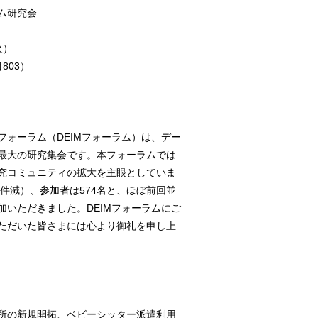
ム研究会
火）
803）
ォーラム（DEIMフォーラム）は、デー
最大の研究集会です。本フォーラムでは
究コミュニティの拡大を主眼としていま
4件減）、参加者は574名と、ほぼ前回並
いただきました。DEIMフォーラムにご
ただいた皆さまには心より御礼を申し上
所の新規開拓、ベビーシッター派遣利用