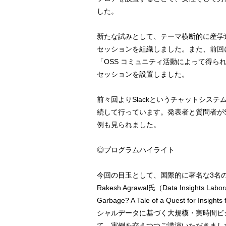
した。
新たな試みとして、テーマ横断的に産学
セッションを組織しました。また、前回に
「OSS コミュニティ活動によって得ら
セッションを設置しました。
前々回よりSlackというチャットシス
続して行っています。発表者と質問者がS
例も見られました。
◎プログラムハイライト
今回の目玉として、国際的に著名な3名
Rakesh Agrawal氏（Data Insights Labo
Garbage? A Tale of a Quest for Ins
シャルデータに基づく大規模・実時間ビ
て、実例を交えつつご講演いただきまし