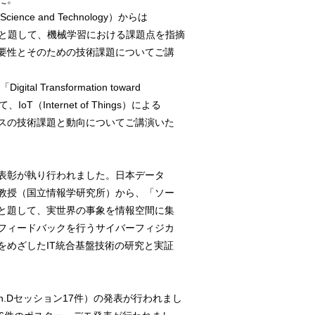
f Science and Technology）からは
arning」と題して、機械学習における課題点を指摘
要性とそのための技術課題についてご講
tal Transformation toward
して、IoT（Internet of Things）による
スの技術課題と動向についてご講演いた
表彰が執り行われました。日本データ
教授（国立情報学研究所）から、「ソー
と題して、実世界の事象を情報空間に集
フィードバックを行うサイバーフィジカ
をめざしたIT統合基盤技術の研究と実証
Ph.Dセッション17件）の発表が行われまし