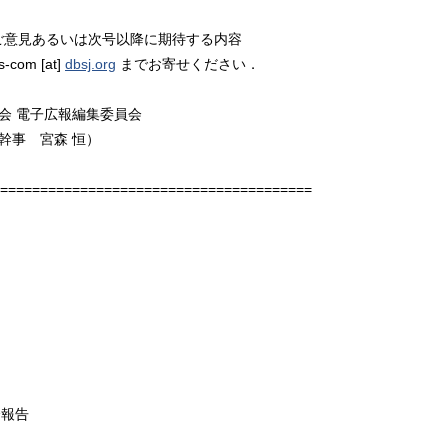
対するご意見あるいは次号以降に期待する内容
om [at]
dbsj.org
までお寄せください．
子広報編集委員会
森 恒）
=======================================
会報告