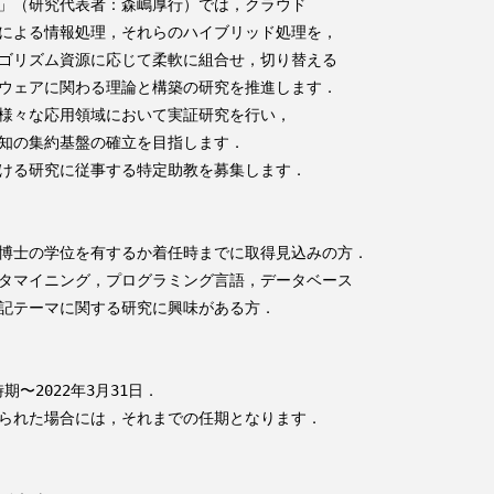
」（研究代表者：森嶋厚行）では，クラウド

による情報処理，それらのハイブリッド処理を，

ゴリズム資源に応じて柔軟に組合せ，切り替える

ウェアに関わる理論と構築の研究を推進します．

様々な応用領域において実証研究を行い，

知の集約基盤の確立を目指します．

ける研究に従事する特定助教を募集します．

博士の学位を有するか着任時までに取得見込みの方．

タマイニング，プログラミング言語，データベース

記テーマに関する研究に興味がある方．

〜2022年3月31日．

られた場合には，それまでの任期となります．
