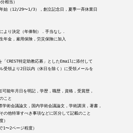
分相当）

始（12/29〜1/3），創立記念日，夏季一斉休業日

により決定（年俸制）．手当なし．

生年金，雇用保険，労災保険に加入

「CREST特定助教応募」としたEmailに添付して

ル受領より2日以内（休日を除く）に受領メールを

任可能年月日を明記，学歴，職歴，資格，受賞歴，

のこと

際学術会議論文，国内学術会議論文，学術講演，著書，

その他特筆すべき事項などに区分して記載のこと

度）

で1〜2ページ程度）
