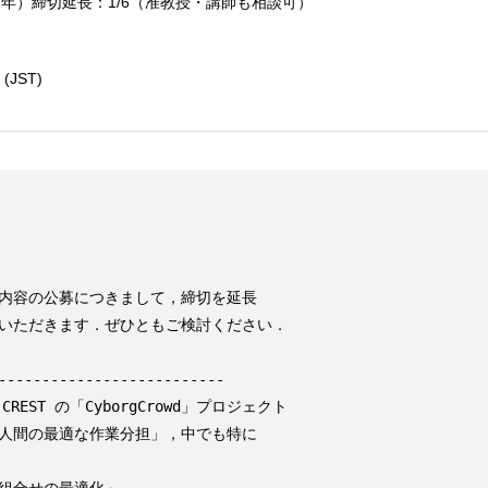
助教（2年）締切延長：1/6（准教授・講師も相談可）
 (JST)
内容の公募につきまして，締切を延長

いただきます．ぜひともご検討ください．

--------------------------

EST の「CyborgCrowd」プロジェクト

と人間の最適な作業分担」，中でも特に
