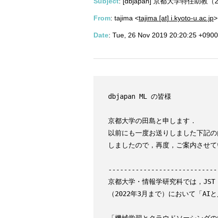
Subject
: [dbjapan] 京都大学特任
From
: tajima <
tajima [at] i.kyoto-u.ac.jp
>
Date
: Tue, 26 Nov 2019 20:20:25 +0900
dbjapan ML の皆様

京都大学の田島と申します．

以前にも一度お送りしました下記の
しましたので，再度，ご案内させて
----------------------------
京都大学・情報学研究科では，JST CR
（2022年3月まで）において「AI