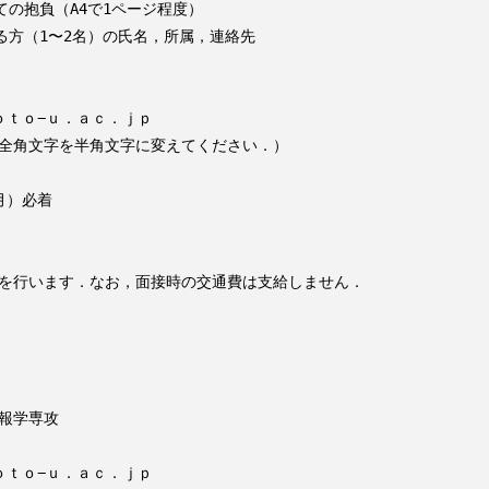
の抱負（A4で1ページ程度）

る方（1〜2名）の氏名，所属，連絡先

ｔｏ−ｕ．ａｃ．ｊｐ

全角文字を半角文字に変えてください．）

）必着

を行います．なお，面接時の交通費は支給しません．

報学専攻

ｔｏ−ｕ．ａｃ．ｊｐ
