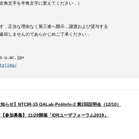
全角文字を半角文字に変えてください．）

す．正当な理由なく第三者へ開示，譲渡および貸与する

返却しませんのであらかじめご了承ください．

tajima/
知らせ】NTCIR-15 QALab-PoliInfo-2 第2回説明会（12/10）
ダ）【参加募集】 11/29開催「IDRユーザフォーラム2019」