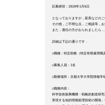
応募締切：2020年1月6日

となっておりますが，延長などのご
その他，ご不明な点，ご相談等，お
また，適任の方がおられましたら，
詳細は下記の通りです．

○職種：特定助教（特定有期雇用職員
○募集人員：1名

○勤務場所：京都大学大学院情報学
○職務内容：

科学技術振興機構・戦略的創造研究推
実現する知的情報処理技術の開発」領域