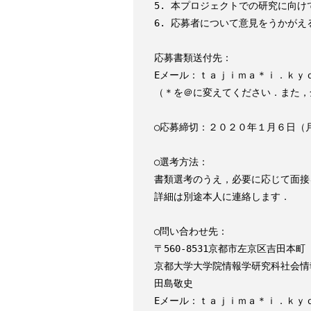
5. 本プロジェクトでの研究に向けて
6. 応募者について意見をうかがえ
応募書類送付先：

Eメール：ｔａｊｉｍａ＊ｉ．ｋｙｏ
（＊を＠に変えてください．また，
○応募締切：２０２０年１月６日（月
○選考方法：

書類選考のうえ，必要に応じて面接
詳細は別途本人に連絡します．

○問い合わせ先：

〒560-8531京都市左京区吉田本町

京都大学大学院情報学研究科社会情
田島敬史

Eメール：ｔａｊｉｍａ＊ｉ．ｋｙｏ