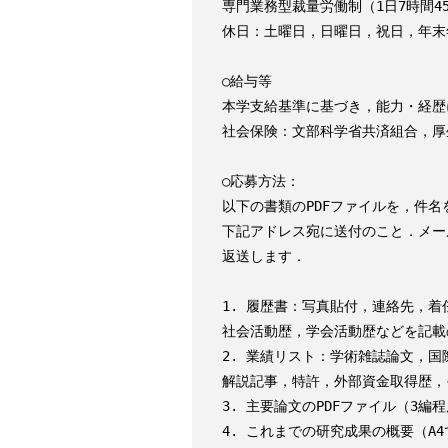
専門業務型裁量労働制（1日7時間45
休日：土曜日，日曜日，祝日，年末年
○給与等

本学支給基準に基づき，能力・経歴
社会保険：文部科学省共済組合，厚
○応募方法：

以下の書類のPDFファイルを，件名を
下記アドレス宛に送付のこと．メー
返送します．

1. 履歴書：写真貼付，連絡先，着
社会活動歴，学会活動歴などを記載
2. 業績リスト：学術雑誌論文，国
解説記事，特許，外部資金取得歴，
3. 主要論文のPDFファイル（3編程
4. これまでの研究成果の概要（A4