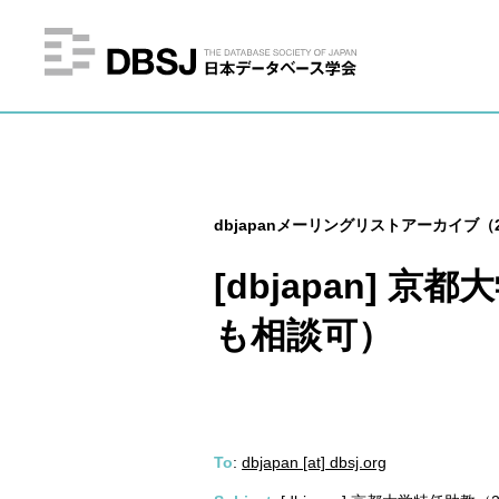
dbjapanメーリングリストアーカイブ（2
[dbjapan]
も相談可）
To
:
dbjapan [at] dbsj.org