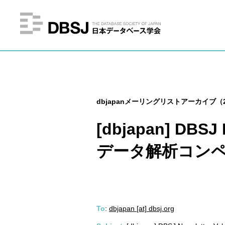
dbjapanメーリングリストアーカイブ（2
[dbjapan] DBSJ
データ解析コンペ
To
:
dbjapan [at] dbsj.org