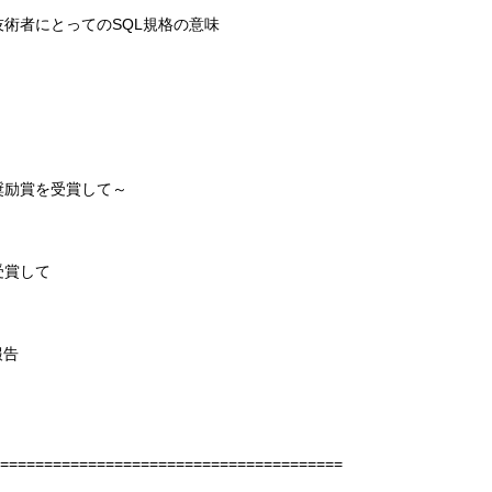
技術者にとってのSQL規格の意味
奨励賞を受賞して～
受賞して
報告
=======================================