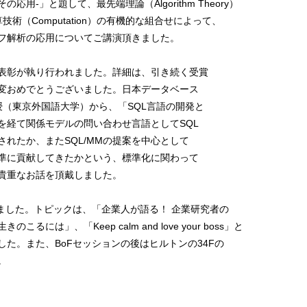
-」と題して、最先端理論（Algorithm Theory）
計算技術（Computation）の有機的な組合せによって、
フ解析の応用についてご講演頂きました。
表彰が執り行われました。詳細は、引き続く受賞
変おめでとうございました。日本データベース
授（東京外国語大学）から、「SQL言語の開発と
を経て関係モデルの問い合わせ言語としてSQL
れたか、またSQL/MMの提案を中心として
標準に貢献してきたかという、標準化に関わって
貴重なお話を頂戴しました。
ました。トピックは、「企業人が語る！ 企業研究者の
は」、「Keep calm and love your boss」と
た。また、BoFセッションの後はヒルトンの34Fの
。