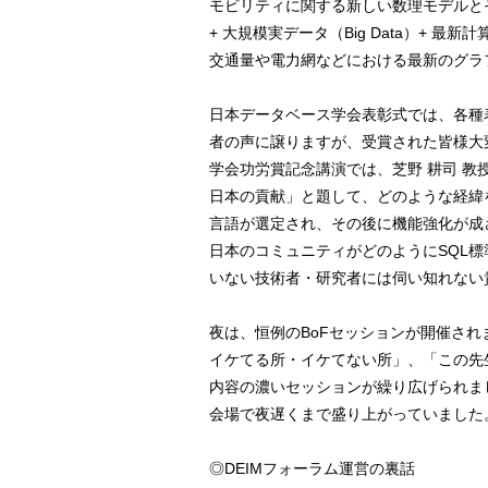
モビリティに関する新しい数理モデルとその応用
+ 大規模実データ（Big Data）+ 最新
交通量や電力網などにおける最新のグラ
日本データベース学会表彰式では、各種
者の声に譲りますが、受賞された皆様大
学会功労賞記念講演では、芝野 耕司 教
日本の貢献」と題して、どのような経緯
言語が選定され、その後に機能強化が成さ
日本のコミュニティがどのようにSQL
いない技術者・研究者には伺い知れない
夜は、恒例のBoFセッションが開催され
イケてる所・イケてない所」、「この先生きのこるに
内容の濃いセッションが繰り広げられまし
会場で夜遅くまで盛り上がっていました
◎DEIMフォーラム運営の裏話