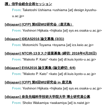
護」信学会総合企画セッション
From
: Taketoshi Ushiama <ushiama [at] design.kyushu-
u.ac.jp>
[dbjapan] [CFP] 第8回WI2研究会（鹿児島）
From
: Yoshinori Hijikata <hijikata [at] sys.es.osaka-u.ac.jp>
[dbjapan] IDEAS2016 論文募集 (3/31)
From
: Motomichi Toyama <toyama [at] ics.keio.ac.jp>
[dbjapan] NTCIR-13タスク提案募集 (締切: 2016年4月28日)
From
: "Makoto P. Kato" <kato [at] dl.kuis.kyoto-u.ac.jp>
[dbjapan] EVIA2016 論文募集 (論文締切: 4/4)
From
: "Makoto P. Kato" <kato [at] dl.kuis.kyoto-u.ac.jp>
[dbjapan] [CFP] 第8回WI2研究会 in 鹿児島
From
: Yoshinori Hijikata <hijikata [at] sys.es.osaka-u.ac.jp>
[dbjapan] 奈良先端科学技術大学院大学 博士研究員公募
From
: Shoko Wakamiya <wakamiya [at] is.naist.jp>