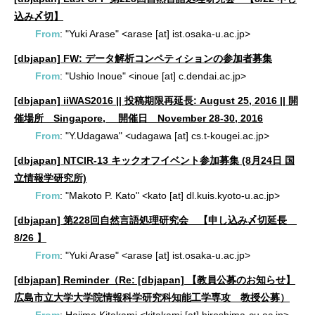
込み〆切】
From
: "Yuki Arase" <arase [at] ist.osaka-u.ac.jp>
[dbjapan] FW: データ解析コンペティションの参加者募集
From
: "Ushio Inoue" <inoue [at] c.dendai.ac.jp>
[dbjapan] iiWAS2016 || 投稿期限再延長: August 25, 2016 || 開
催場所 Singapore, 開催日 November 28-30, 2016
From
: "Y.Udagawa" <udagawa [at] cs.t-kougei.ac.jp>
[dbjapan] NTCIR-13 キックオフイベント参加募集 (8月24日 国
立情報学研究所)
From
: "Makoto P. Kato" <kato [at] dl.kuis.kyoto-u.ac.jp>
[dbjapan] 第228回自然言語処理研究会 【申し込み〆切延長
8/26 】
From
: "Yuki Arase" <arase [at] ist.osaka-u.ac.jp>
[dbjapan] Reminder（Re: [dbjapan] 【教員公募のお知らせ】
広島市立大学大学院情報科学研究科知能工学専攻 教授公募）
From
: Hajime Kitakami <kitakami [at] hiroshima-cu.ac.jp>