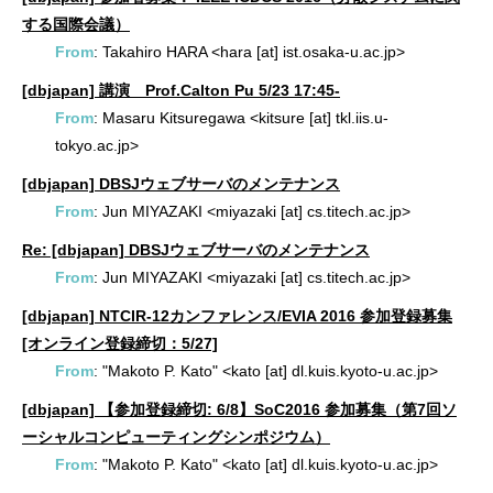
する国際会議）
From
: Takahiro HARA <hara [at] ist.osaka-u.ac.jp>
[dbjapan] 講演 Prof.Calton Pu 5/23 17:45-
From
: Masaru Kitsuregawa <kitsure [at] tkl.iis.u-
tokyo.ac.jp>
[dbjapan] DBSJウェブサーバのメンテナンス
From
: Jun MIYAZAKI <miyazaki [at] cs.titech.ac.jp>
Re: [dbjapan] DBSJウェブサーバのメンテナンス
From
: Jun MIYAZAKI <miyazaki [at] cs.titech.ac.jp>
[dbjapan] NTCIR-12カンファレンス/EVIA 2016 参加登録募集
[オンライン登録締切：5/27]
From
: "Makoto P. Kato" <kato [at] dl.kuis.kyoto-u.ac.jp>
[dbjapan] 【参加登録締切: 6/8】SoC2016 参加募集（第7回ソ
ーシャルコンピューティングシンポジウム）
From
: "Makoto P. Kato" <kato [at] dl.kuis.kyoto-u.ac.jp>