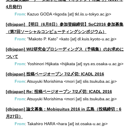
4月発行)
From
: Kazuo GODA <kgoda [at] tkl.iis.u-tokyo.ac.jp>
[dbjapan] 【明日（6月8日）参加登録締切】SoC2016 参加募集
（第7回ソーシャルコンピューティングシンポジウム）
From
: "Makoto P. Kato" <kato [at] dl.kuis.kyoto-u.ac.jp>
[dbjapan] WI2研究会プロシーディングス（予稿集）のお求めに
ついて
From
: Yoshinori Hijikata <hijikata [at] sys.es.osaka-u.ac.jp>
[dbjapan] 投稿ページオープン 7/2〆切: ICADL 2016
From
: Atsuyuki Morishima <mori [at] slis.tsukuba.ac.jp>
[dbjapan] Re: 投稿ページオープン 7/2〆切: ICADL 2016
From
: Atsuyuki Morishima <mori [at] slis.tsukuba.ac.jp>
[dbjapan] 論文募集：Mobiquitus 2016 in 広島（投稿締切：6
月27日）
From
: Takahiro HARA <hara [at] ist.osaka-u.ac.jp>