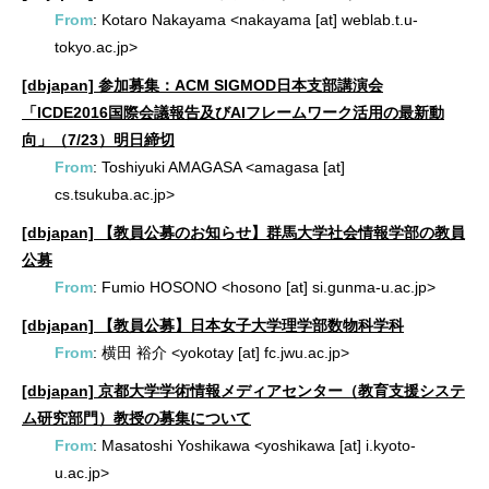
From
: Kotaro Nakayama <nakayama [at] weblab.t.u-
tokyo.ac.jp>
[dbjapan] 参加募集：ACM SIGMOD日本支部講演会
「ICDE2016国際会議報告及びAIフレームワーク活用の最新動
向」（7/23）明日締切
From
: Toshiyuki AMAGASA <amagasa [at]
cs.tsukuba.ac.jp>
[dbjapan] 【教員公募のお知らせ】群馬大学社会情報学部の教員
公募
From
: Fumio HOSONO <hosono [at] si.gunma-u.ac.jp>
[dbjapan] 【教員公募】日本女子大学理学部数物科学科
From
: 横田 裕介 <yokotay [at] fc.jwu.ac.jp>
[dbjapan] 京都大学学術情報メディアセンター（教育支援システ
ム研究部門）教授の募集について
From
: Masatoshi Yoshikawa <yoshikawa [at] i.kyoto-
u.ac.jp>