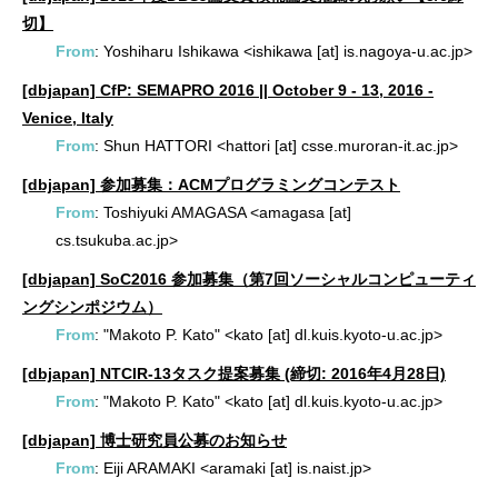
切】
From
: Yoshiharu Ishikawa <ishikawa [at] is.nagoya-u.ac.jp>
[dbjapan] CfP: SEMAPRO 2016 || October 9 - 13, 2016 -
Venice, Italy
From
: Shun HATTORI <hattori [at] csse.muroran-it.ac.jp>
[dbjapan] 参加募集：ACMプログラミングコンテスト
From
: Toshiyuki AMAGASA <amagasa [at]
cs.tsukuba.ac.jp>
[dbjapan] SoC2016 参加募集（第7回ソーシャルコンピューティ
ングシンポジウム）
From
: "Makoto P. Kato" <kato [at] dl.kuis.kyoto-u.ac.jp>
[dbjapan] NTCIR-13タスク提案募集 (締切: 2016年4月28日)
From
: "Makoto P. Kato" <kato [at] dl.kuis.kyoto-u.ac.jp>
[dbjapan] 博士研究員公募のお知らせ
From
: Eiji ARAMAKI <aramaki [at] is.naist.jp>