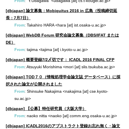
From
: "Y.Udagawa" <udagawa [at] cs.t-kougei.ac.jp>
[dbjapan] 論文募集：Mobiquitus 2016 in 広島（投稿締切延
長：7月7日）
From
: Takahiro HARA <hara [at] ist.osaka-u.ac.jp>
[dbjapan] WebDB Forum 研究会論文募集（DBS/IFAT または
DE）
From
: tajima <tajima [at] i.kyoto-u.ac.jp>
[dbjapan] 概要登録7/2〆切です： ICADL 2016 FINAL CFP
From
: Atsuyuki Morishima <mori [at] slis.tsukuba.ac.jp>
[dbjapan] TOD７０（情報処理学会論文誌 データベース）に採
択された論文が公開されました
From
: Shinsuke Nakajima <nakajima [at] cse.kyoto-
su.ac.jp>
[dbjapan] 【公募】特任研究員（大阪大学）
From
: naoko nitta <naoko [at] comm.eng.osaka-u.ac.jp>
[dbjapan] ICADL2016のアブストラクト登録お忘れ無く・論文