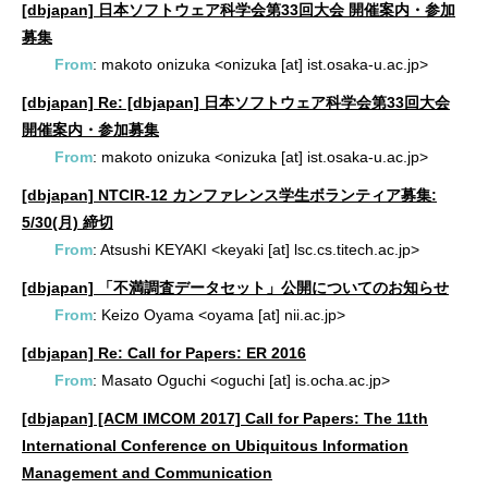
[dbjapan] 日本ソフトウェア科学会第33回大会 開催案内・参加
募集
From
: makoto onizuka <onizuka [at] ist.osaka-u.ac.jp>
[dbjapan] Re: [dbjapan] 日本ソフトウェア科学会第33回大会
開催案内・参加募集
From
: makoto onizuka <onizuka [at] ist.osaka-u.ac.jp>
[dbjapan] NTCIR-12 カンファレンス学生ボランティア募集:
5/30(月) 締切
From
: Atsushi KEYAKI <keyaki [at] lsc.cs.titech.ac.jp>
[dbjapan] 「不満調査データセット」公開についてのお知らせ
From
: Keizo Oyama <oyama [at] nii.ac.jp>
[dbjapan] Re: Call for Papers: ER 2016
From
: Masato Oguchi <oguchi [at] is.ocha.ac.jp>
[dbjapan] [ACM IMCOM 2017] Call for Papers: The 11th
International Conference on Ubiquitous Information
Management and Communication