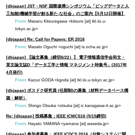
[dbjapan] JST・NSF 国際連携シンポジウム「ビッグデータと人
工知能/機械学習が創る新た,な社会」のご案内【5月12日開催】
From
: Masaru Kitsuregawa <kitsure [at] tkl.iis.u-
tokyo.ac.jp>
[dbjapan] Re: Call for Papers: ER 2016
From
: Masato Oguchi <oguchi [at] is.ocha.ac.jp>
[dbjapan] 【論文募集（締切6/22）】 電子情報通信学会和文・
英文論文誌D「データ工学と情報 マネジメント特集号」(2017年
4月発行)
From
: Kazuo GODA <kgoda [at] tkl.iis.u-tokyo.ac.jp>
[dbjapan] ポスドク研究員 (任期制)の募集（材料データベース構
築・解析）
From
: Shingo Otsuka <otsuka [at] ic.kanagawa-it.ac.jp>
Re: [dbjapan] 投稿募集：IEEE ICMCS16 (5/15締切)
From
: Hayato YAMANA <yamana [at] waseda.jp>
[dbjapan] 参加者募集： IEEE ICDCS 2016（分散システムに関