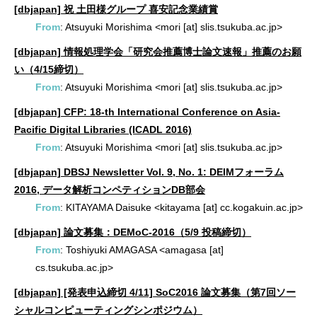
[dbjapan] 祝 土田様グループ 喜安記念業績賞
From
: Atsuyuki Morishima <mori [at] slis.tsukuba.ac.jp>
[dbjapan] 情報処理学会「研究会推薦博士論文速報」推薦のお願
い（4/15締切）
From
: Atsuyuki Morishima <mori [at] slis.tsukuba.ac.jp>
[dbjapan] CFP: 18-th International Conference on Asia-
Pacific Digital Libraries (ICADL 2016)
From
: Atsuyuki Morishima <mori [at] slis.tsukuba.ac.jp>
[dbjapan] DBSJ Newsletter Vol. 9, No. 1: DEIMフォーラム
2016, データ解析コンペティションDB部会
From
: KITAYAMA Daisuke <kitayama [at] cc.kogakuin.ac.jp>
[dbjapan] 論文募集：DEMoC-2016（5/9 投稿締切）
From
: Toshiyuki AMAGASA <amagasa [at]
cs.tsukuba.ac.jp>
[dbjapan] [発表申込締切 4/11] SoC2016 論文募集（第7回ソー
シャルコンピューティングシンポジウム）