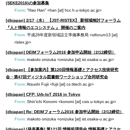
(SEKE2016)の参加募集
From
: "Hao Han" <han [at] hcc.h.u-tokyo.ac.jp>
[dbjapan] 2/17（水） 【JST-RISTEX】 新領域検討フォーラム
『人と情報のエコシステム 』 開催のご案内
From
: 平成28年度新領域設立準備事務局 <stforum13 [at]
ristex.jp>
[dbjapan] DEIMフォーラム2016 参加申込開始（2/12締切）
From
: makoto onizuka <onizuka [at] ist.osaka-u.ac.jp>
[dbjapan] 【参加案内】第120回情報基礎とアクセス技術研究
会・第47回ディジタル図書館ワークショップ合同研究会
From
: Atsushi Fujii <fujii [at] cs.titech.ac.jp>
[dbjapan] CFP: Urb-IoT 2016 in Tokyo
From
: Shin'ichi Konomi <konomi [at] csis.u-tokyo.ac.jp>
[dbjapan] Re: DEIMフォーラム2016 参加申込開始（2/12締切）
From
: makoto onizuka <onizuka [at] ist.osaka-u.ac.jp>
[dbjapan] [発表募集] 第121回 情報処理学会 情報基礎とアクセ