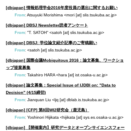
[dbjapan] 情報処理学会2016年度役員の選出に関するお願い
From
: Atsuyuki Morishima <mori [at] slis.tsukuba.ac.jp>
[dbjapan] DBSJ Newsletter読者アンケート
From
: "T. SATOH" <satoh [at] slis.tsukuba.ac.jp>
[dbjapan] DBSJ: 学位論文紹介記事のご寄稿願い
From
: <satoh [at] slis.tsukuba.ac.jp>
[dbjapan] 国際会議Mobiquitous 2016：論文募集、ワークショ
ップ提案募集
From
: Takahiro HARA <hara [at] ist.osaka-u.ac.jp>
[dbjapan] 論文募集：Special Issue of IJDBI on: "Data to
Decision" (4/15締切)
From
: Jianquan Liu <ljq [at] dblab.is.tsukuba.ac.jp>
[dbjapan] [CFP] 第8回WI2研究会（鹿児島）
From
: Yoshinori Hijikata <hijikata [at] sys.es.osaka-u.ac.jp>
[dbjapan] 【開催案内】研究データとオープンサイエンスフォー