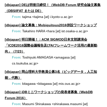
[dbjapan] DEは明後日締切！（WebDB Forum 研究会論文募集
（DBS/IFAT または DE）
From
: tajima <tajima [at] i.kyoto-u.ac.jp>
[dbjapan] 論文募集：Mobiquitous2016併設ワークショップ
From
: Takahiro HARA <hara [at] ist.osaka-u.ac.jp>
[dbjapan] 明日開催！：ACM SIGMOD日本支部講演会
「ICDE2016国際会議報告及びAIフレームワーク活用の最新動
向」（7/23）
From
: Toshiyuki AMAGASA <amagasa [at]
cs.tsukuba.ac.jp>
[dbjapan] 岡山理科大学教員公募3名（ビッグデータ，人工知
能，代数）
From
: kitagawa <kitagawa [at] mis.ous.ac.jp>
[dbjapan] iDBミニワークショップの発表者募集（WebDB
Forum 2016）
From
: Masumi Shirakawa <shirakawa.masumi [at]