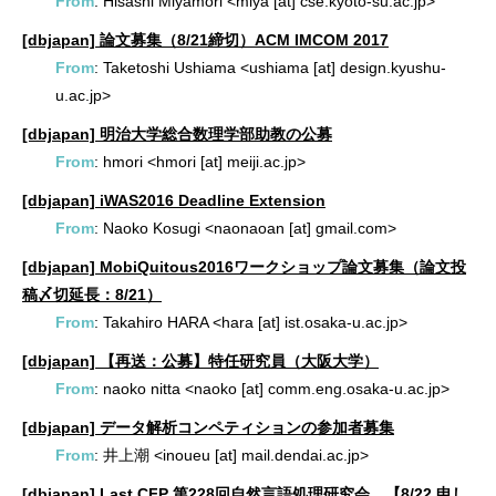
From
: Hisashi Miyamori <miya [at] cse.kyoto-su.ac.jp>
[dbjapan] 論文募集（8/21締切）ACM IMCOM 2017
From
: Taketoshi Ushiama <ushiama [at] design.kyushu-
u.ac.jp>
[dbjapan] 明治大学総合数理学部助教の公募
From
: hmori <hmori [at] meiji.ac.jp>
[dbjapan] iWAS2016 Deadline Extension
From
: Naoko Kosugi <naonaoan [at] gmail.com>
[dbjapan] MobiQuitous2016ワークショップ論文募集（論文投
稿〆切延長：8/21）
From
: Takahiro HARA <hara [at] ist.osaka-u.ac.jp>
[dbjapan] 【再送：公募】特任研究員（大阪大学）
From
: naoko nitta <naoko [at] comm.eng.osaka-u.ac.jp>
[dbjapan] データ解析コンペティションの参加者募集
From
: 井上潮 <inoueu [at] mail.dendai.ac.jp>
[dbjapan] Last CFP 第228回自然言語処理研究会 【8/22 申し