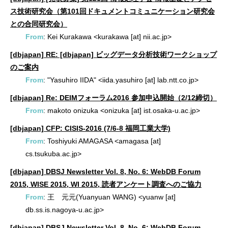
ス技術研究会（第101回ドキュメントコミュニケーション研究会
との合同研究会）
From
: Kei Kurakawa <kurakawa [at] nii.ac.jp>
[dbjapan] RE: [dbjapan] ビッグデータ分析技術ワークショップ
のご案内
From
: "Yasuhiro IIDA" <iida.yasuhiro [at] lab.ntt.co.jp>
[dbjapan] Re: DEIMフォーラム2016 参加申込開始（2/12締切）
From
: makoto onizuka <onizuka [at] ist.osaka-u.ac.jp>
[dbjapan] CFP: CISIS-2016 (7/6-8 福岡工業大学)
From
: Toshiyuki AMAGASA <amagasa [at]
cs.tsukuba.ac.jp>
[dbjapan] DBSJ Newsletter Vol. 8, No. 6: WebDB Forum
2015, WISE 2015, WI 2015, 読者アンケート調査へのご協力
From
: 王 元元(Yuanyuan WANG) <yuanw [at]
db.ss.is.nagoya-u.ac.jp>
[dbjapan] DBSJ Newsletter Vol. 8, No. 6: WebDB Forum