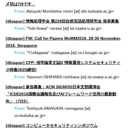
〆切は7/9です．
From
: Atsuyuki Morishima <mori [at] slis.tsukuba.ac.jp>
[dbjapan] 情報処理学会 第228回自然言語処理研究会 発表募集
From
: "Yuki Arase" <arase [at] ist.osaka-u.ac.jp>
[dbjapan] FW: Call for Papers MoMM2016, 28-30 November,
2016, Singapore
From
: "Y.Udagawa" <udagawa [at] cs.t-kougei.ac.jp>
[dbjapan] CFP: 信学論英文誌D 情報通信システムセキュリティ
小特集(8/25締切)
From
: Yasunori ISHIHARA <ishihara [at] ist.osaka-u.ac.jp>
[dbjapan] 参加募集：ACM SIGMOD日本支部講演会
「ICDE2016国際会議報告及びAIフレームワーク活用の最新動
向」（7/23）
From
: Toshiyuki AMAGASA <amagasa [at]
cs.tsukuba.ac.jp>
[dbjapan] コンピュータセキュリティシンポジウム