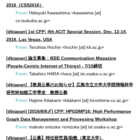
2016（CSS2016）
From
: Hideyuki Kawashima <kawasima [at]
cs.tsukuba.ac.jp>
[dbjapan] 1st CFP: 4th ACIT Special Session, Dec. 12-14,
2016, Las Vegas, USA
From
: Teruhisa Hochin <hochin [at] kit.ac.jp>
[dbjapan] 論文募集：IEEE Communication Magazine
(People-Centric Internet of Things) - 7/15締切
From
: Takahiro HARA <hara [at] ist.osaka-u.ac.jp>
[dbjapan] 【教員公募のお知らせ】広島市立大学大学院情報科学
研究科知能工学専攻 教授公募
From
: Hajime Kitakami <kitakami [at] hiroshima-cu.ac.jp>
[dbjapan] [2016/8/8〆] CFP: HPGDMP16: High Performance
Graph Data Management and Processing Workshop
From
: makoto onizuka <onizuka [at] ist.osaka-u.ac.jp>
[dbjapan] 【公募】特任研究員/助教（東京大学）