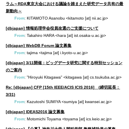
ラム～RDA東京大会における議論を踏まえた研究データ共有の最
新動向～
From
: KITAMOTO Asanobu <kitamoto [at] nii.ac.jp>
[dbjapan] 情報処理学会役員改選のご支援について
From
: Takahiro HARA <hara [at] ist.osaka-u.ac.jp>
[dbjapan] WebDB Forum 論文募集
From
: tajima <tajima [at] i.kyoto-u.ac.jp>
[dbjapan] 3/11開催：ビッグデータ研究に関する特別セッション
のご案内
From
: "Hiroyuki Kitagawa" <kitagawa [at] cs.tsukuba.ac.jp>
Re: [dbjapan] CFP [15th IEEE/ACIS ICIS 2016] (締切延長：
3/31)
From
: Kazutoshi SUMIYA <sumiya [at] kwansei.ac.jp>
[dbjapan] IDEAS2016 論文募集
From
: Motomichi Toyama <toyama [at] ics.keio.ac.jp>
[dbjapan] 【公募】神奈川大学人間科学部 教務補助員の募集