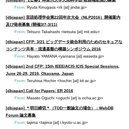
From
: Ryuta Kinugasa <rk [at] jindai.jp>
[dbjapan] 言語処理学会第22回年次大会（NLP2016）開催案内
及び発表募集 (開催3/7-3/11)
From
: Tetsuro Takahashi <tetsuta [at] mit.edu>
[dbjapan] CFP: 3/21 ビッグデータ統合利用のためのセキュアな
コンテンツ共有・流通基盤の構築シンポジウム 2016
From
: Hayato YAMANA <yamana [at] waseda.jp>
[dbjapan] 2nd CFP: 15th IEEE/ACIS ICIS Special Sessions,
June 26-29, 2016, Okayama, Japan
From
: Teruhisa Hochin <hochin [at] kit.ac.jp>
[dbjapan] Call for Papers: ER 2016
From
: Masato Oguchi <oguchi [at] is.ocha.ac.jp>
[dbjapan] ＊明日締切＊（TOD一般論文の場合）：WebDB
Forum 論文募集
From
: tajima <tajima [at] i.kyoto-u.ac.jp>