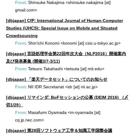
From
: Shinsuke Nakajima <shinsuke.nakajima [at]
gmail.com>
[dbjapan] CfP: International Journal of Human-Computer
Studies (IJHCS): Special Issue on Mobile and Situated
Crowdsourcing
From
: Shin'ichi Konomi <konomi [at] csis.u-tokyo.ac.jp>
[dbjapan] 言語処理学会第22回年次大会（NLP2016）開催案内
及び発表募集 (開催3/7-3/11)
From
: Tetsuro Takahashi <tetsuta [at] mit.edu>
[dbjapan] 「楽天データセット」についてのお知らせ
From
: NII IDR Secretariat <idr [at] nii.ac.jp>
[dbjapan] リマインダ: BoFセッションの公募 (DEIM 2016) （〆
切1/29）
From
: Masafumi Oyamada <m-oyamada [at]
cq.jp.nec.com>
[dbjapan] 第28回ソフトウェア工学＆知識工学国際会議