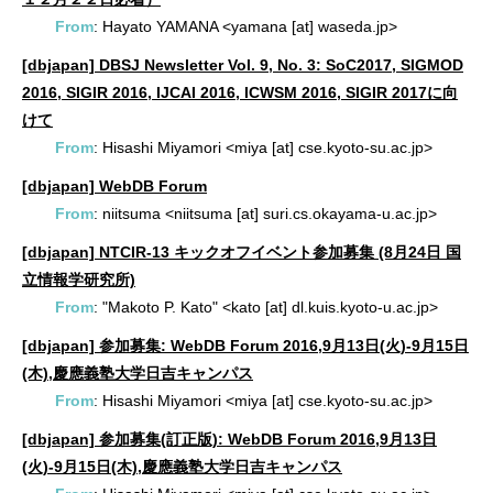
From
: Hayato YAMANA <yamana [at] waseda.jp>
[dbjapan] DBSJ Newsletter Vol. 9, No. 3: SoC2017, SIGMOD
2016, SIGIR 2016, IJCAI 2016, ICWSM 2016, SIGIR 2017に向
けて
From
: Hisashi Miyamori <miya [at] cse.kyoto-su.ac.jp>
[dbjapan] WebDB Forum
From
: niitsuma <niitsuma [at] suri.cs.okayama-u.ac.jp>
[dbjapan] NTCIR-13 キックオフイベント参加募集 (8月24日 国
立情報学研究所)
From
: "Makoto P. Kato" <kato [at] dl.kuis.kyoto-u.ac.jp>
[dbjapan] 参加募集: WebDB Forum 2016,9月13日(火)-9月15日
(木),慶應義塾大学日吉キャンパス
From
: Hisashi Miyamori <miya [at] cse.kyoto-su.ac.jp>
[dbjapan] 参加募集(訂正版): WebDB Forum 2016,9月13日
(火)-9月15日(木),慶應義塾大学日吉キャンパス