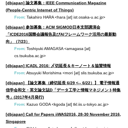
[dbjapan] 論文募集：IEEE Communication Magazine
(People-Centric Internet of Things)
From
: Takahiro HARA <hara [at] ist.osaka-u.ac.jp>
[dbjapan] 参加募集：ACM SIGMOD日本支部講演会
「ICDE2016国際会議報告及びAIフレームワーク活用の最新動
向」（7/23）
From
: Toshiyuki AMAGASA <amagasa [at]
cs.tsukuba.ac.jp>
[dbjapan] ICADL 2016: 〆切延長＆キーノート＆協賛情報
From
: Atsuyuki Morishima <mori [at] slis.tsukuba.ac.jp>
[dbjapan] 【論文募集（締切延長 6/29 <-- 6/22）】 電子情報通
信学会和文・英文論文誌D「データ工学と情報マネジメント特集
号」(2017年4月発行)
From
: Kazuo GODA <kgoda [at] tkl.iis.u-tokyo.ac.jp>
[dbjapan] Call for Papers iiWAS2016, 28-30 November 2016,
Singapore