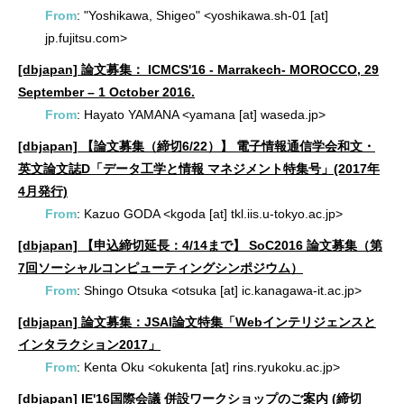
From
: "Yoshikawa, Shigeo" <yoshikawa.sh-01 [at]
jp.fujitsu.com>
[dbjapan] 論文募集： ICMCS'16 - Marrakech- MOROCCO, 29
September – 1 October 2016.
From
: Hayato YAMANA <yamana [at] waseda.jp>
[dbjapan] 【論文募集（締切6/22）】 電子情報通信学会和文・
英文論文誌D「データ工学と情報 マネジメント特集号」(2017年
4月発行)
From
: Kazuo GODA <kgoda [at] tkl.iis.u-tokyo.ac.jp>
[dbjapan] 【申込締切延長：4/14まで】 SoC2016 論文募集（第
7回ソーシャルコンピューティングシンポジウム）
From
: Shingo Otsuka <otsuka [at] ic.kanagawa-it.ac.jp>
[dbjapan] 論文募集：JSAI論文特集「Webインテリジェンスと
インタラクション2017」
From
: Kenta Oku <okukenta [at] rins.ryukoku.ac.jp>
[dbjapan] IE'16国際会議 併設ワークショップのご案内 (締切