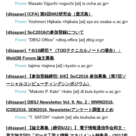
From
: Masato Oguchi <oguchi [at] is.ocha.ac.jp>
[dbjapan] [CFA] 第8回WI2研究会（鹿児島）
From
: Yoshinori Hijikata <hijikata [at] sys.es.osaka-u.ac.jp>
[dbjapan] SoC2016の参加登録について
From
: "DBSJ Office" <dbsj-office [at] dbsj.org>
[dbjapan] ＊6/10締切＊（TODテクニカルノートの場合）：
WebDB Forum 論文募集
From
: tajima <tajima [at] i.kyoto-u.ac.jp>
[dbjapan] 【参加登録締切: 6/8】SoC2016 参加募集（第7回ソ
ーシャルコンピューティングシンポジウム）
From
: "Makoto P. Kato" <kato [at] dl.kuis.kyoto-u.ac.jp>
[dbjapan] DBSJ Newsletter Vol. 9, No. 2 : WWW2016,
ICDE2016, SDB2016, Newsletterアンケート調査まとめ
From
: "T. SATOH" <satoh [at] slis.tsukuba.ac.jp>
[dbjapan] 【論文募集（締切6/22）】 電子情報通信学会和文・
英文論文誌D「データ工学と情報 マネジメント特集号」(2017年