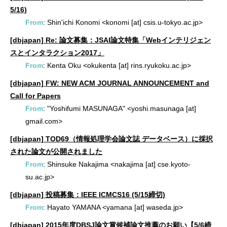
5/16)
From
: Shin'ichi Konomi <konomi [at] csis.u-tokyo.ac.jp>
[dbjapan] Re: 論文募集：JSAI論文特集「Webインテリジェン
スとインタラクション2017」
From
: Kenta Oku <okukenta [at] rins.ryukoku.ac.jp>
[dbjapan] FW: NEW ACM JOURNAL ANNOUNCEMENT and
Call for Papers
From
: "Yoshifumi MASUNAGA" <yoshi.masunaga [at]
gmail.com>
[dbjapan] TOD69（情報処理学会論文誌 データベース）に採択
された論文が公開されました
From
: Shinsuke Nakajima <nakajima [at] cse.kyoto-
su.ac.jp>
[dbjapan] 投稿募集：IEEE ICMCS16 (5/15締切)
From
: Hayato YAMANA <yamana [at] waseda.jp>
[dbjapan] 2015年度DBSJ論文賞候補論文推薦のお願い【5/6締