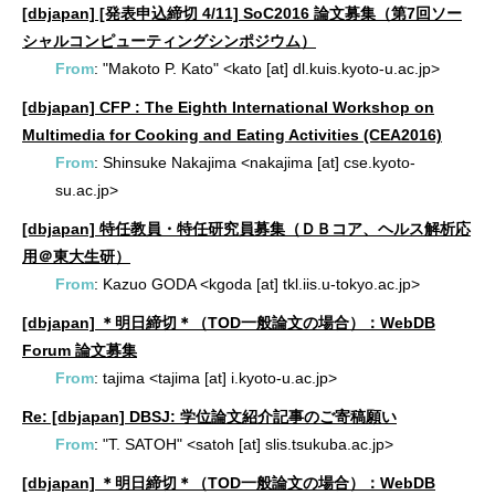
[dbjapan] [発表申込締切 4/11] SoC2016 論文募集（第7回ソー
シャルコンピューティングシンポジウム）
From
: "Makoto P. Kato" <kato [at] dl.kuis.kyoto-u.ac.jp>
[dbjapan] CFP : The Eighth International Workshop on
Multimedia for Cooking and Eating Activities (CEA2016)
From
: Shinsuke Nakajima <nakajima [at] cse.kyoto-
su.ac.jp>
[dbjapan] 特任教員・特任研究員募集（ＤＢコア、ヘルス解析応
用＠東大生研）
From
: Kazuo GODA <kgoda [at] tkl.iis.u-tokyo.ac.jp>
[dbjapan] ＊明日締切＊（TOD一般論文の場合）：WebDB
Forum 論文募集
From
: tajima <tajima [at] i.kyoto-u.ac.jp>
Re: [dbjapan] DBSJ: 学位論文紹介記事のご寄稿願い
From
: "T. SATOH" <satoh [at] slis.tsukuba.ac.jp>
[dbjapan] ＊明日締切＊（TOD一般論文の場合）：WebDB