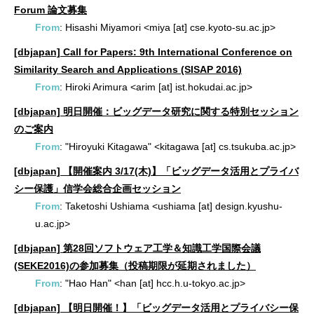
Forum 論文募集
From
: Hisashi Miyamori <miya [at] cse.kyoto-su.ac.jp>
[dbjapan] Call for Papers: 9th International Conference on
Similarity Search and Applications (SISAP 2016)
From
: Hiroki Arimura <arim [at] ist.hokudai.ac.jp>
[dbjapan] 明日開催：ビッグデータ研究に関する特別セッション
のご案内
From
: "Hiroyuki Kitagawa" <kitagawa [at] cs.tsukuba.ac.jp>
[dbjapan] 【開催案内 3/17(木)】「ビッグデータ活用とプライバ
シー保護」信学会総合企画セッション
From
: Taketoshi Ushiama <ushiama [at] design.kyushu-
u.ac.jp>
[dbjapan] 第28回ソフトウェア工学＆知識工学国際会議
(SEKE2016)の参加募集（投稿期限が延期されました）
From
: "Hao Han" <han [at] hcc.h.u-tokyo.ac.jp>
[dbjapan] 【明日開催！】「ビッグデータ活用とプライバシー保