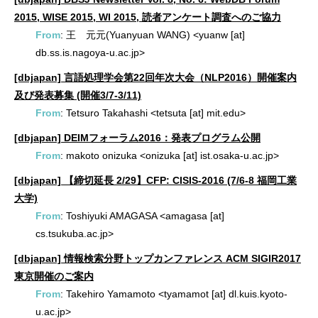
2015, WISE 2015, WI 2015, 読者アンケート調査へのご協力
From
: 王 元元(Yuanyuan WANG) <yuanw [at]
db.ss.is.nagoya-u.ac.jp>
[dbjapan] 言語処理学会第22回年次大会（NLP2016）開催案内
及び発表募集 (開催3/7-3/11)
From
: Tetsuro Takahashi <tetsuta [at] mit.edu>
[dbjapan] DEIMフォーラム2016：発表プログラム公開
From
: makoto onizuka <onizuka [at] ist.osaka-u.ac.jp>
[dbjapan] 【締切延長 2/29】CFP: CISIS-2016 (7/6-8 福岡工業
大学)
From
: Toshiyuki AMAGASA <amagasa [at]
cs.tsukuba.ac.jp>
[dbjapan] 情報検索分野トップカンファレンス ACM SIGIR2017
東京開催のご案内
From
: Takehiro Yamamoto <tyamamot [at] dl.kuis.kyoto-
u.ac.jp>