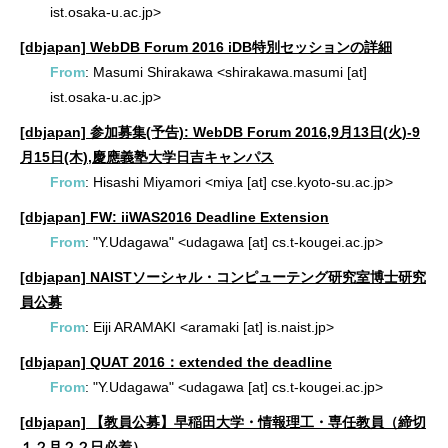
ist.osaka-u.ac.jp>
[dbjapan] WebDB Forum 2016 iDB特別セッションの詳細
From
: Masumi Shirakawa <shirakawa.masumi [at]
ist.osaka-u.ac.jp>
[dbjapan] 参加募集(予告): WebDB Forum 2016,9月13日(火)-9
月15日(木),慶應義塾大学日吉キャンパス
From
: Hisashi Miyamori <miya [at] cse.kyoto-su.ac.jp>
[dbjapan] FW: iiWAS2016 Deadline Extension
From
: "Y.Udagawa" <udagawa [at] cs.t-kougei.ac.jp>
[dbjapan] NAISTソーシャル・コンピューテング研究室博士研究
員公募
From
: Eiji ARAMAKI <aramaki [at] is.naist.jp>
[dbjapan] QUAT 2016：extended the deadline
From
: "Y.Udagawa" <udagawa [at] cs.t-kougei.ac.jp>
[dbjapan] 【教員公募】早稲田大学・情報理工・専任教員（締切
１２月２２日必着）