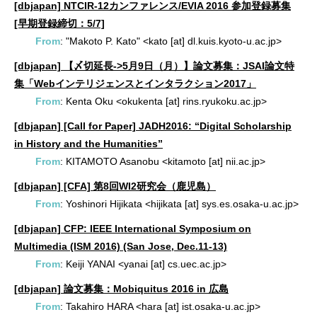
[dbjapan] NTCIR-12カンファレンス/EVIA 2016 参加登録募集
[早期登録締切：5/7]
From
: "Makoto P. Kato" <kato [at] dl.kuis.kyoto-u.ac.jp>
[dbjapan] 【〆切延長->5月9日（月）】論文募集：JSAI論文特
集「Webインテリジェンスとインタラクション2017」
From
: Kenta Oku <okukenta [at] rins.ryukoku.ac.jp>
[dbjapan] [Call for Paper] JADH2016: “Digital Scholarship
in History and the Humanities”
From
: KITAMOTO Asanobu <kitamoto [at] nii.ac.jp>
[dbjapan] [CFA] 第8回WI2研究会（鹿児島）
From
: Yoshinori Hijikata <hijikata [at] sys.es.osaka-u.ac.jp>
[dbjapan] CFP: IEEE International Symposium on
Multimedia (ISM 2016) (San Jose, Dec.11-13)
From
: Keiji YANAI <yanai [at] cs.uec.ac.jp>
[dbjapan] 論文募集：Mobiquitus 2016 in 広島
From
: Takahiro HARA <hara [at] ist.osaka-u.ac.jp>